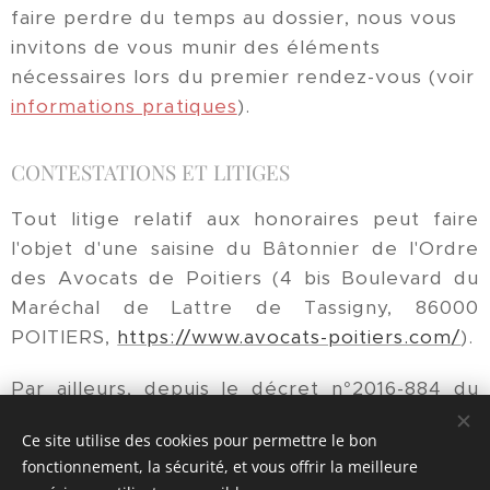
faire perdre du temps au dossier, nous vous
invitons de vous munir des éléments
nécessaires lors du premier rendez-vous (voir
informations pratiques
).
CONTESTATIONS ET LITIGES
Tout litige relatif aux honoraires peut faire
l'objet d'une saisine du Bâtonnier de l'Ordre
des Avocats de Poitiers (4 bis Boulevard du
Maréchal de Lattre de Tassigny, 86000
POITIERS,
https://www.avocats-poitiers.com/
).
Par ailleurs, depuis le décret n°2016-884 du
29 juin 2016, vous pouvez également saisir le
Ce site utilise des cookies pour permettre le bon
médiateur des avocats (voir
mention légales
).
fonctionnement, la sécurité, et vous offrir la meilleure